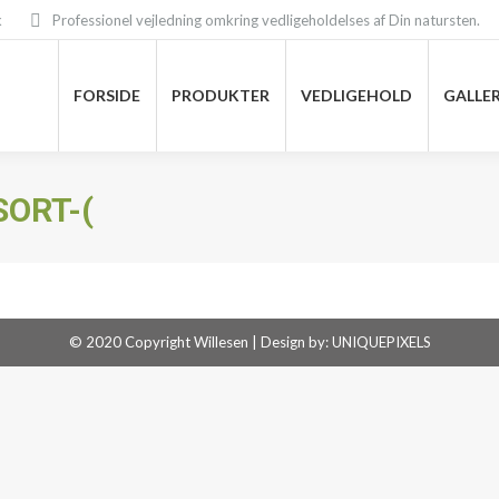
k
Professionel vejledning omkring vedligeholdelses af Din natursten.
FORSIDE
PRODUKTER
VEDLIGEHOLD
GALLER
FORSIDE
PRODUKTER
VEDLIGEHOLD
GALLER
ORT-(
© 2020 Copyright Willesen | Design by:
UNIQUEPIXELS